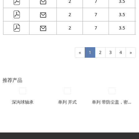
2
7
3.5
2
7
3.5
2
7
3.5
«
1
2
3
4
»
推荐产品
深沟球轴承
单列 开式
单列 带防尘盖，密封圈型