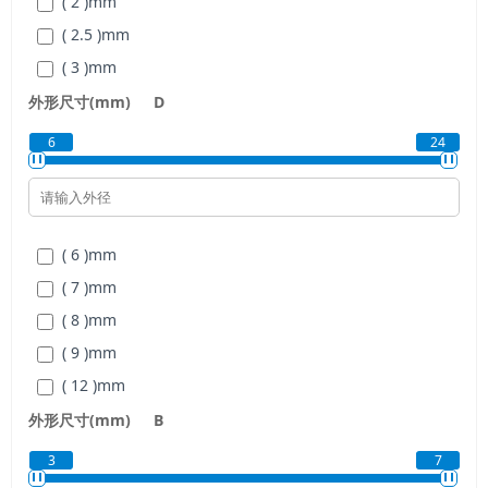
( 2 )
mm
( 2.5 )
mm
( 3 )
mm
( 4 )
mm
外形尺寸(mm)
D
( 5 )
mm
6
24
( 6 )
mm
( 7 )
mm
( 8 )
mm
( 6 )
mm
( 9 )
mm
( 7 )
mm
( 8 )
mm
( 9 )
mm
( 12 )
mm
( 14 )
mm
外形尺寸(mm)
B
( 17 )
mm
3
7
( 19 )
mm