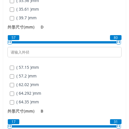
( 35.56 )
mm
( 35.61 )
mm
( 39.7 )
mm
( 41.201 )
mm
外形尺寸(mm)
D
( 41.26 )
mm
57
80
( 43.32 )
mm
( 57.15 )
mm
( 57.2 )
mm
( 62.02 )
mm
( 64.292 )
mm
( 64.35 )
mm
( 65 )
mm
外形尺寸(mm)
B
( 73.05 )
mm
17
31
( 76 )
mm