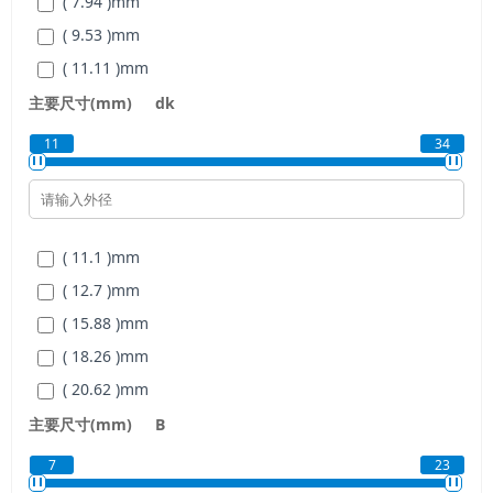
( 7.94 )
mm
( 9.53 )
mm
( 11.11 )
mm
( 12.7 )
mm
主要尺寸(mm)
dk
( 15.88 )
mm
11
34
( 19.05 )
mm
( 11.1 )
mm
( 12.7 )
mm
( 15.88 )
mm
( 18.26 )
mm
( 20.62 )
mm
( 23.81 )
mm
主要尺寸(mm)
B
( 28.58 )
mm
7
23
( 33.32 )
mm