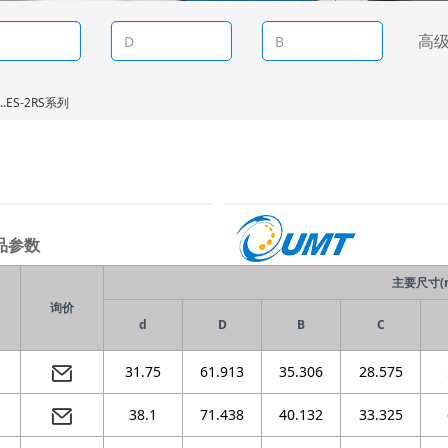
高
..ES-2RS系列
品参数
主要尺寸(
询价
d
D
B
C
31.75
61.913
35.306
28.575
38.1
71.438
40.132
33.325