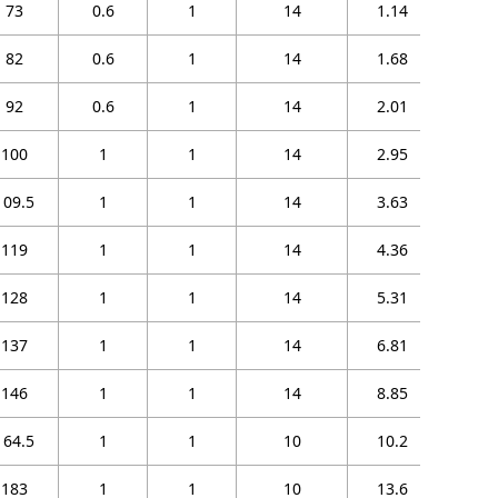
73
0.6
1
14
1.14
GEGZ44
82
0.6
1
14
1.68
GEGZ50
92
0.6
1
14
2.01
GEGZ57
100
1
1
14
2.95
GEGZ63
109.5
1
1
14
3.63
GEGZ69
119
1
1
14
4.36
GEGZ76
128
1
1
14
5.31
GEGZ82
137
1
1
14
6.81
GEGZ88
146
1
1
14
8.85
GEGZ95
164.5
1
1
10
10.2
GEGZ1
2R
183
1
1
10
13.6
GEGZ1