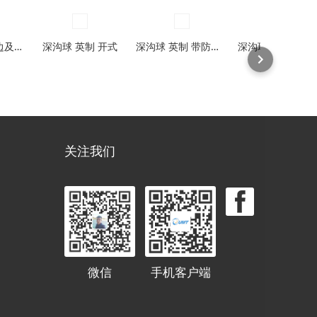
微型球 带法兰边及防尘盖型
深沟球 英制 开式
深沟球 英制 带防尘盖，密封圈型
深沟球 英制 带止动环槽
关注我们
微信
手机客户端