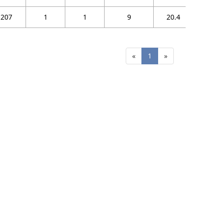
2R
207
1
1
9
20.4
GEGZ1
2R
«
1
»