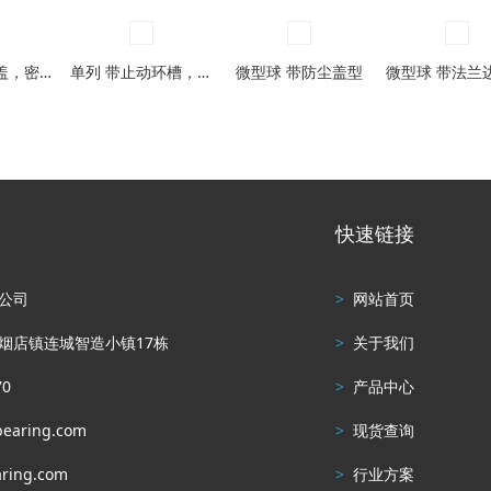
单列 带防尘盖，密封圈型
单列 带止动环槽，带止动环槽及防尘盖型
微型球 带防尘盖型
快速链接
公司
>
网站首页
烟店镇连城智造小镇17栋
>
关于我们
70
>
产品中心
earing.com
>
现货查询
ing.com
>
行业方案