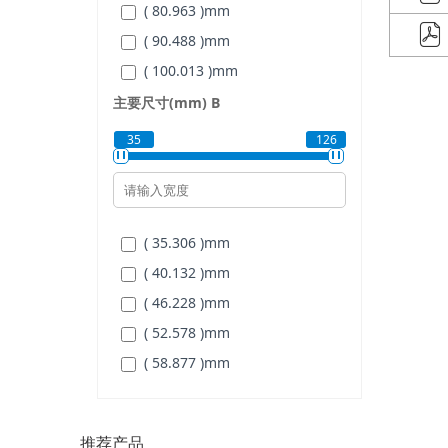
( 80.963 )
mm
( 114.3 )
mm
( 90.488 )
mm
( 139.7 )
mm
( 100.013 )
mm
( 111.125 )
mm
主要尺寸(mm)
B
( 120.65 )
mm
35
126
( 130.175 )
mm
( 139.7 )
mm
( 149.225 )
mm
( 35.306 )
mm
( 158.75 )
mm
( 40.132 )
mm
( 177.8 )
mm
( 46.228 )
mm
( 196.85 )
mm
( 52.578 )
mm
( 222.25 )
mm
( 58.877 )
mm
( 64.643 )
mm
( 70.866 )
mm
推荐产品