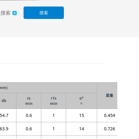
级搜索
搜索
mm)
重量
型
rs
r1s
α°
dk
min
min
≈
54.7
0.6
1
15
0.454
GEGZ31
63.9
0.6
1
14
0.726
GEGZ38