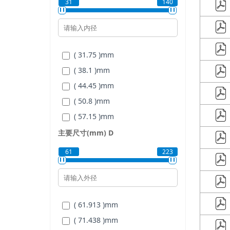
31
140
( 31.75 )
mm
( 38.1 )
mm
( 44.45 )
mm
( 50.8 )
mm
( 57.15 )
mm
( 63.5 )
mm
主要尺寸(mm)
D
( 69.85 )
mm
61
223
( 76.2 )
mm
( 82.55 )
mm
( 88.9 )
mm
( 61.913 )
mm
( 95.25 )
mm
( 71.438 )
mm
( 101.6 )
mm