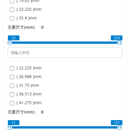
( 19.05 )
mm
( 22.225 )
mm
( 25.4 )
mm
( 31.75 )
mm
主要尺寸(mm)
D
( 34.925 )
mm
22
223
( 38.1 )
mm
( 44.45 )
mm
( 50.8 )
mm
( 22.225 )
mm
( 57.15 )
mm
( 26.988 )
mm
( 63.5 )
mm
( 31.75 )
mm
( 69.85 )
mm
( 36.513 )
mm
( 76.2 )
mm
( 41.275 )
mm
( 82.55 )
mm
( 50.8 )
mm
主要尺寸(mm)
B
( 88.9 )
mm
( 55.563 )
mm
( 95.25 )
mm
11
121
( 61.913 )
mm