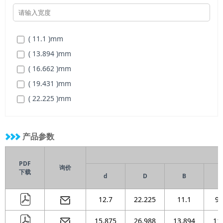
( 101.6 )
mm
( 71.438 )
mm
( 107.95 )
mm
( 80.963 )
mm
( 114.3 )
mm
( 11.1 )
mm
( 90.488 )
mm
( 120.65 )
mm
( 13.894 )
mm
( 100.013 )
mm
( 127 )
mm
( 16.662 )
mm
( 111.125 )
mm
( 152.4 )
mm
( 19.431 )
mm
( 120.65 )
mm
( 22.225 )
mm
( 130.175 )
mm
( 27.762 )
mm
( 139.7 )
mm
( 30.15 )
mm
( 149.225 )
mm
产品参数
( 33.325 )
mm
( 158.75 )
mm
( 38.887 )
mm
( 168.275 )
mm
PDF
询价
下载
( 44.45 )
mm
d
D
B
( 177.8 )
mm
( 50.013 )
mm
( 187.325 )
mm
12.7
22.225
11.1
9.
( 55.55 )
mm
( 196.85 )
mm
( 61.112 )
mm
15.875
26.988
13.894
11
( 222.25 )
mm