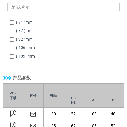
( 115 )
mm
( 120 )
mm
( 125 )
mm
( 130 )
mm
( 135 )
mm
( 71 )
mm
( 140 )
mm
( 87 )
mm
( 150 )
mm
( 92 )
mm
( 160 )
mm
( 106 )
mm
( 170 )
mm
( 109 )
mm
( 180 )
mm
( 112 )
mm
( 200 )
mm
( 127 )
mm
( 215 )
mm
产品参数
( 133 )
mm
( 230 )
mm
( 148 )
mm
( 250 )
mm
PDF
询价
轴径
下载
D3
( 154 )
mm
A
E
( 270 )
mm
H8
( 175 )
mm
20
52
165
46
( 181 )
mm
( 192 )
mm
25
62
185
52