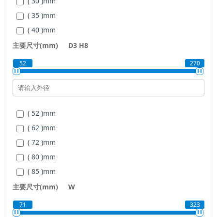
( 30 )
mm
( 35 )
mm
( 40 )
mm
( 45 )
mm
主要尺寸(mm)
D3
H8
( 50 )
mm
52
270
( 55 )
mm
( 60 )
mm
( 65 )
mm
( 52 )
mm
( 70 )
mm
( 62 )
mm
( 75 )
mm
( 72 )
mm
( 80 )
mm
( 80 )
mm
( 85 )
mm
( 85 )
mm
( 90 )
mm
( 90 )
mm
主要尺寸(mm)
W
( 100 )
mm
( 100 )
mm
( 110 )
mm
71
323
( 110 )
mm