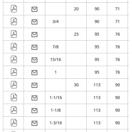
20
90
71
3/4
90
71
25
95
76
7/8
95
76
15/16
95
76
1
95
76
30
113
90
1-1/16
113
90
1-1/8
113
90
1-3/16
113
90