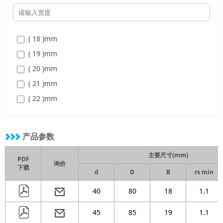
( 140 )
mm
( 140 )
mm
( 150 )
mm
( 150 )
mm
( 18 )
mm
( 160 )
mm
( 19 )
mm
( 170 )
mm
( 20 )
mm
( 180 )
mm
( 21 )
mm
( 190 )
mm
( 22 )
mm
( 200 )
mm
( 23 )
mm
( 215 )
mm
( 24 )
mm
( 230 )
mm
产品参数
( 25 )
mm
( 250 )
mm
主要尺寸(mm)
( 26 )
mm
PDF
( 270 )
mm
询价
下载
d
D
B
rs min
( 28 )
mm
( 30 )
mm
40
80
18
1.1
( 32 )
mm
45
85
19
1.1
( 34 )
mm