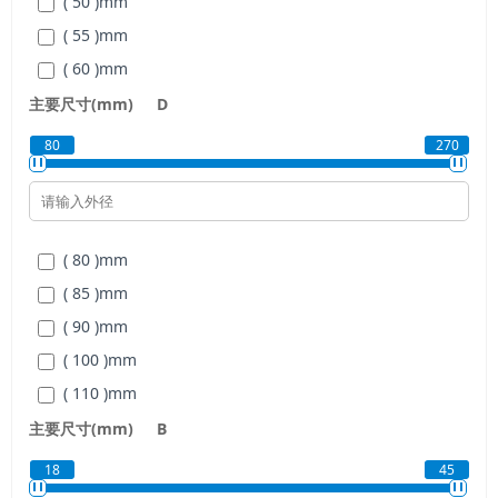
( 50 )
mm
( 55 )
mm
( 60 )
mm
( 65 )
mm
主要尺寸(mm)
D
( 70 )
mm
80
270
( 75 )
mm
( 80 )
mm
( 85 )
mm
( 80 )
mm
( 90 )
mm
( 85 )
mm
( 95 )
mm
( 90 )
mm
( 100 )
mm
( 100 )
mm
( 105 )
mm
( 110 )
mm
( 110 )
mm
( 120 )
mm
主要尺寸(mm)
B
( 120 )
mm
( 125 )
mm
( 130 )
mm
18
45
( 130 )
mm