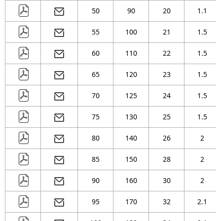
( 36 )
mm
50
90
20
1.1
( 38 )
mm
55
100
21
1.5
( 40 )
mm
60
110
22
1.5
( 42 )
mm
( 45 )
mm
65
120
23
1.5
70
125
24
1.5
75
130
25
1.5
80
140
26
2
85
150
28
2
90
160
30
2
95
170
32
2.1