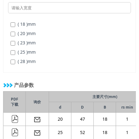
( 110 )
mm
( 110 )
mm
( 120 )
mm
( 120 )
mm
( 130 )
mm
( 18 )
mm
( 125 )
mm
( 140 )
mm
( 20 )
mm
( 130 )
mm
( 150 )
mm
( 23 )
mm
( 140 )
mm
( 25 )
mm
( 150 )
mm
( 28 )
mm
( 160 )
mm
( 31 )
mm
( 170 )
mm
( 33 )
mm
( 180 )
mm
产品参数
( 34 )
mm
( 200 )
mm
主要尺寸(mm)
( 36 )
mm
PDF
( 215 )
mm
询价
下载
d
D
B
rs min
( 38 )
mm
( 230 )
mm
( 40 )
mm
20
47
18
1
( 250 )
mm
( 43 )
mm
( 270 )
mm
25
52
18
1
( 46 )
mm