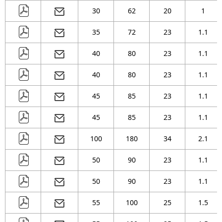
( 53 )
mm
30
62
20
1
( 58 )
mm
35
72
23
1.1
( 64 )
mm
40
80
23
1.1
( 68 )
mm
( 73 )
mm
40
80
23
1.1
45
85
23
1.1
45
85
23
1.1
100
180
34
2.1
50
90
23
1.1
50
90
23
1.1
55
100
25
1.5