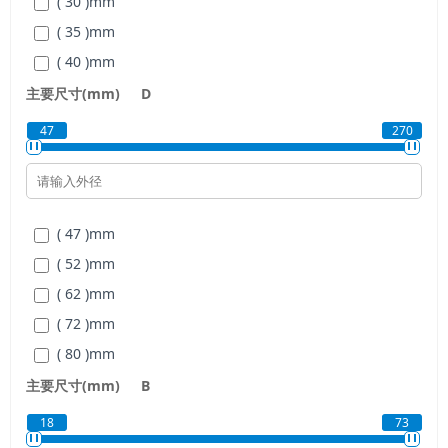
( 30 )
mm
( 35 )
mm
( 40 )
mm
( 45 )
mm
主要尺寸(mm)
D
( 50 )
mm
47
270
( 55 )
mm
( 60 )
mm
( 65 )
mm
( 47 )
mm
( 70 )
mm
( 52 )
mm
( 75 )
mm
( 62 )
mm
( 80 )
mm
( 72 )
mm
( 85 )
mm
( 80 )
mm
( 90 )
mm
( 85 )
mm
主要尺寸(mm)
B
( 95 )
mm
( 90 )
mm
( 100 )
mm
18
73
( 100 )
mm